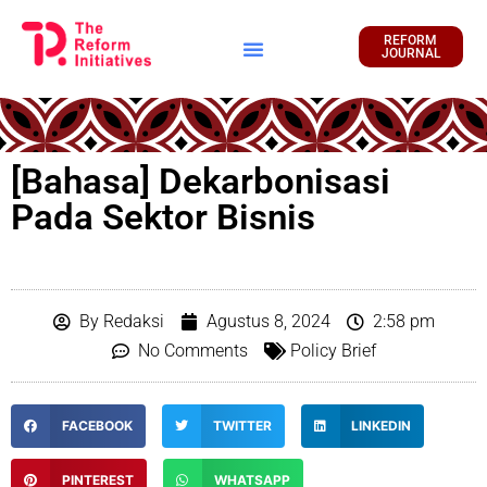
REFORM
JOURNAL
Financial Report
[Bahasa] Dekarbonisasi
Pada Sektor Bisnis
By
Redaksi
Agustus 8, 2024
2:58 pm
No Comments
Policy Brief
FACEBOOK
TWITTER
LINKEDIN
PINTEREST
WHATSAPP