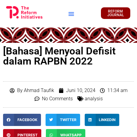
REFORM
JOURNAL
Financial Report
[Bahasa] Menyoal Defisit
dalam RAPBN 2022
By
Ahmad Taufik
Juni 10, 2024
11:34 am
No Comments
analysis
FACEBOOK
TWITTER
LINKEDIN
PINTEREST
WHATSAPP